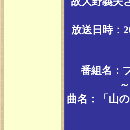
故大野義夫
放送日時：20
番組名：
～
曲名：「山の