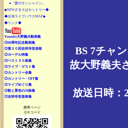
●「愛のサンシャイン」
◆NEWざるそばカントリー◆
◆出演ライブハウスMAP◆
◆リンク◆
Youtube大野義夫動画集
◎60周年記念動画集
BS 7チ
◎第３０回吉祥寺音楽祭
◎ヨーデル特集
◎ベスト３０曲集
故大野義夫
◎ライブ・ゲスト集
◎カントリー全集
◎カントリー・OFF集
◎ライブめぐり集
放送日時：20
◎歌と景色の20曲集
◎吉祥寺音楽祭集
携帯ページ
ＱＲコード