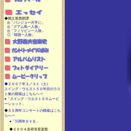
◆閑土里西部譚
◎「バンジョー片手に」
◎「グアム島一人旅」
◎「フィリピン一人旅」
◎「韓国一人旅」
◆
２００７年３／３１（土）
スイング・ウエスト５０年目のラス
ト奏の模様はこちらへ⇒
●「スイング・ウエスト５０ムービ
ーショット」
◆
５５周年コンサートの模様はこち
らへ⇒
●「55周年ＤＶＤ」
◆２００４吉祥寺音楽祭