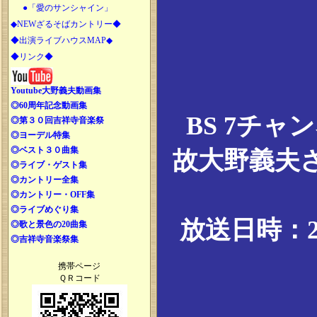
●「愛のサンシャイン」
◆NEWざるそばカントリー◆
◆出演ライブハウスMAP◆
◆リンク◆
Youtube大野義夫動画集
◎60周年記念動画集
BS 7チ
◎第３０回吉祥寺音楽祭
◎ヨーデル特集
◎ベスト３０曲集
故大野義夫
◎ライブ・ゲスト集
◎カントリー全集
◎カントリー・OFF集
◎ライブめぐり集
放送日時：20
◎歌と景色の20曲集
◎吉祥寺音楽祭集
携帯ページ
ＱＲコード