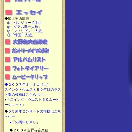
◆閑土里西部譚
◎「バンジョー片手に」
◎「グアム島一人旅」
◎「フィリピン一人旅」
◎「韓国一人旅」
◆
２００７年３／３１（土）
スイング・ウエスト５０年目のラス
ト奏の模様はこちらへ⇒
●「スイング・ウエスト５０ムービ
ーショット」
◆
５５周年コンサートの模様はこち
らへ⇒
●「55周年ＤＶＤ」
◆２００４吉祥寺音楽祭