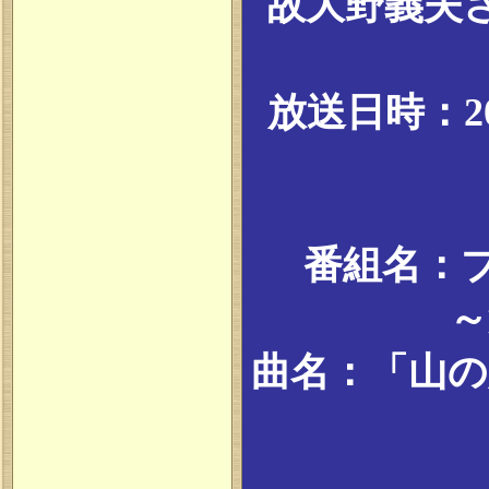
故大野義夫
放送日時：20
番組名：
～
曲名：「山の