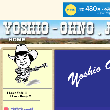
I Love Yodel !!
I Love Banjo !!